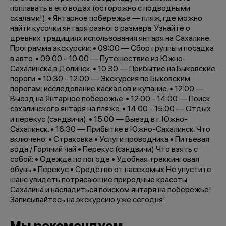
поплавать в его водах (осторожно с подводными
скалами!). • Янтарное побережье — пляж, где можно
найти кусочки янтаря разного размера. Узнайте о
древних традициях использования янтаря на Сахалине.
Программа экскурсии: • 09:00 — Сбор группы и посадка
в авто. • 09:00 - 10:00 — Путешествие из Южно-
Сахалинска в Долинск. • 10:30 — Прибытие на Быковские
пороги. • 10:30 - 12:00 — Экскурсия по Быковским
порогам: исследование каскадов и купание. • 12:00 —
Выезд на Янтарное побережье. • 12:00 - 14:00 — Поиск
сахалинского янтаря на пляже. • 14:00 - 15:00 — Отдых
и перекус (сэндвичи). • 15:00 — Выезд в г. Южно-
Сахалинск. • 16:30 — Прибытие в Южно-Сахалинск. Что
включено: • Страховка • Услуги проводника • Питьевая
вода / Горячий чай • Перекус (сэндвичи) Что взять с
собой: • Одежда по погоде • Удобная треккинговая
обувь • Перекус • Средство от насекомых Не упустите
шанс увидеть потрясающие природные красоты
Сахалина и насладиться поиском янтаря на побережье!
Записывайтесь на экскурсию уже сегодня!