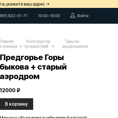
та, укажите ваш адрес →
(981) 822-01-71
10:00−18:00
Войти
Главная
Конструктор
Туры на
страница
путешествий
квадроциклах
Предгорье Горы
быкова + старый
аэродром
12000 ₽
В корзину
Маршрут объединяет в себе первый и второй