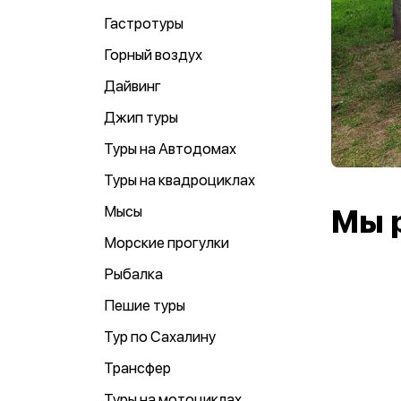
Гастротуры
Горный воздух
Дайвинг
Джип туры
Туры на Автодомах
Туры на квадроциклах
Мысы
Мы 
Морские прогулки
Рыбалка
Пешие туры
Тур по Сахалину
Трансфер
Туры на мотоциклах