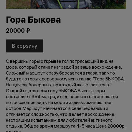
Гора Быкова
20000 ₽
В корзину
С вершины горы открывается потрясающий вид на
море, который станет наградой за ваше восхождение.
Сложный маршрут сразу бросается в глаза, так что
будьте готовы к серьезному испытанию. "Гора БЫКОВА:
Не для слабонервных, но каждый шаг стоит того."
Откройте для себя гору БЫКОВА Высота горы
составляет 954 метра, и с её вершины открываются
потрясающие виды на моря и заливы, омывающие
остров. Маршрут начинается в селе Березняки и
отличается сложностью, что делает восхождение
настоящим испытанием для любителей активного
отдыха. Общее время маршрута 4-5 часа Цена 20000р.
ед/тех.