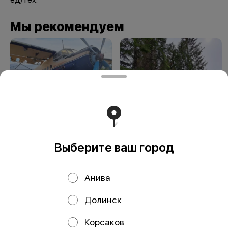
Мы рекомендуем
Выберите ваш город
Старый аэродром
Предгорье Горы
быкова + старый
аэродром
Анива
Долинск
ООО Мегаберезка. ком
Корсаков