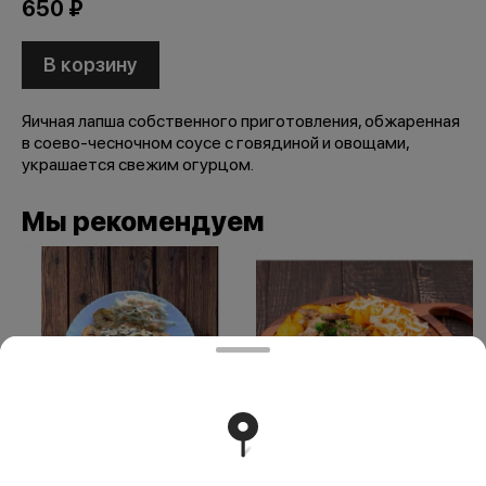
650 ₽
В корзину
Яичная лапша собственного приготовления, обжаренная
в соево-чесночном соусе с говядиной и овощами,
украшается свежим огурцом.
Мы рекомендуем
Жареха с курицей
Жареха со