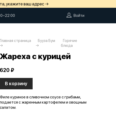
та, укажите ваш адрес →
00−22:00
Войти
Главная страница
Бууза Бум
Горячие
блюда
Жареха с курицей
620 ₽
В корзину
Филе куриное в сливочном соусе с грибами,
подается с жаренным картофелем и овощным
салатом.