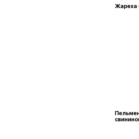
Жареха 
Пельмен
свинино