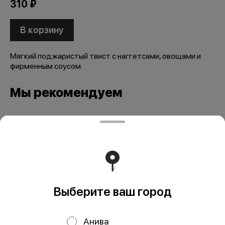
310 ₽
В корзину
Мягкий поджаристый твист c наггетсами, овощами и
фирменным соусом.
Мы рекомендуем
Выберите ваш город
Биф ролл
Креветка ролл
Анива