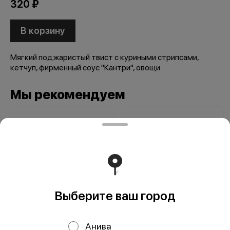
320 ₽
В корзину
Мягкий поджаристый твист с куриными стрипсами,
кетчуп, фирменный соус "Кантри", овощи.
Мы рекомендуем
Выберите ваш город
Биф ролл
Креветка ролл
Анива