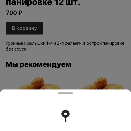
панировке 12 шт.
700 ₽
В корзину
Куриные крылышки 1-я и 2-я фаланги, в острой панировке
без соуса
Мы рекомендуем