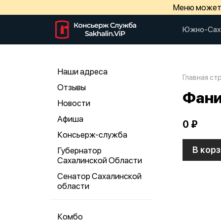
Меню может 
Южно-Сах
Наши адреса
Главная ст
Отзывы
Фани
Новости
Афиша
0 ₽
Консьерж-служба
В корз
Губернатор
Сахалинской Области
Сенатор Сахалинской
области
Комбо