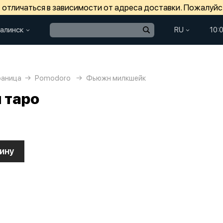
отличаться в зависимости от адреса доставки. Пожалуйс
алинск
RU
10:
раница
Pomodoro
Фьюжн милкшейк
 таро
ину