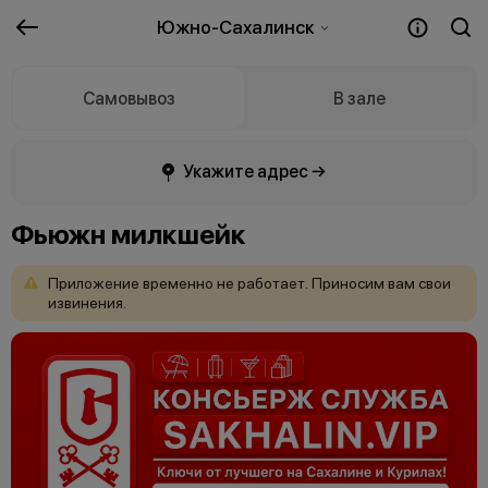
Южно-Сахалинск
Самовывоз
В зале
Укажите адрес →
Фьюжн милкшейк
Приложение
временно
не
работает.
Приносим
вам
свои
извинения.