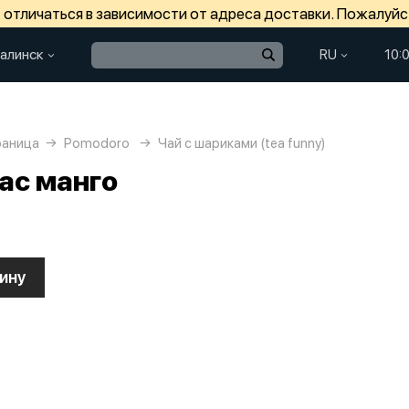
отличаться в зависимости от адреса доставки. Пожалуйс
алинск
RU
10:
раница
Pomodoro
Чай с шариками (tea funny)
ас манго
ину