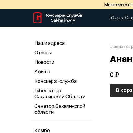
Меню может 
Южно-Сах
Наши адреса
Главная ст
Отзывы
Анан
Новости
Афиша
0 ₽
Консьерж-служба
В корз
Губернатор
Сахалинской Области
Сенатор Сахалинской
области
Комбо