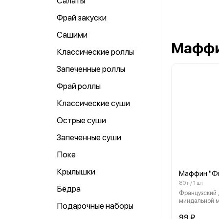
Салаты
Фрай закуски
Сашими
Мафф
Классические роллы
Запеченные роллы
Фрай роллы
Классические суши
Острые суши
Запеченные суши
Поке
Крылышки
Маффин "Ф
80 г / 1 шт
Бёдра
Французский 
миндальной м
Подарочные наборы
добавлением 
99 ₽