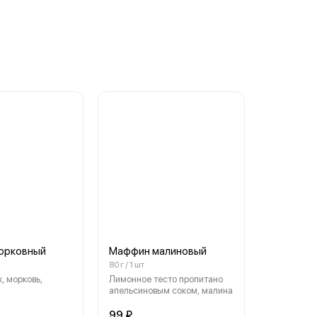
орковный
Маффин малиновый
80 г / 1 шт
, морковь,
Лимонное тесто пропитано
апельсиновым соком, малина
99 ₽