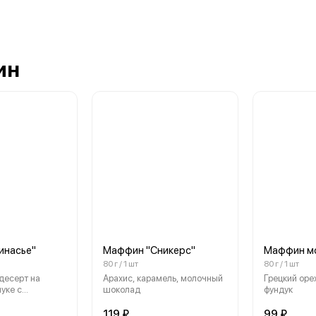
ин
инасье"
Маффин "Сникерс"
Маффин м
80 г / 1 шт
80 г / 1 шт
десерт на
Арахис, карамель, молочный
Грецкий орех
уке с
шоколад
фундук
ореха пекан
119 ₽
99 ₽