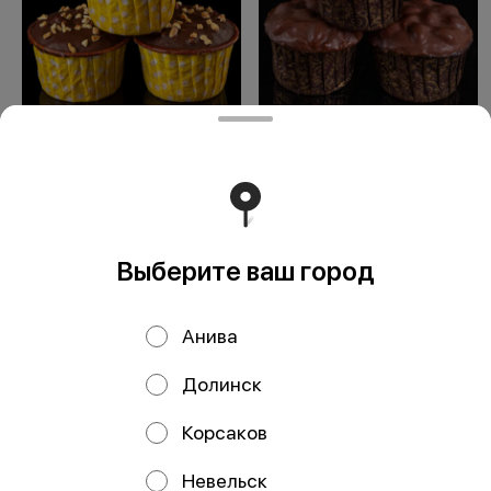
Маффин "Финасье"
Маффин "Сникерс"
Выберите ваш город
ООО Мегаберезка. ком
ООО "МЕГАБЕРЕЗКА.КОМ" Юридический адрес:
Анива
693005, Сахалинская область, г. Южно-Сахалинск, ул.
Карпатская, д.9, каб.11 ИНН 6501305928 КПП 650101001
ОГРН 1196501005799 Расчетный счет
Долинск
40702810350340004382 ДАЛЬНЕВОСТОЧНЫЙ БАНК
ПАО СБЕРБАНК БИК 040813608 Корр. счёт
30101810600000000608
Корсаков
Работает на эффективном ядре
Foodpicásso
ver. 3.2
Невельск