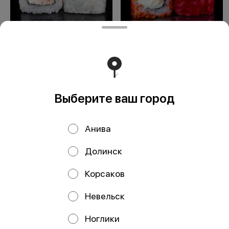
Яки Кио ролл
Яки Рей ролл
Выберите ваш город
ООО Мегаберезка. ком
ООО "МЕГАБЕРЕЗКА.КОМ" Юридический адрес:
Анива
693005, Сахалинская область, г. Южно-Сахалинск, ул.
Карпатская, д.9, каб.11 ИНН 6501305928 КПП 650101001
ОГРН 1196501005799 Расчетный счет
Долинск
40702810350340004382 ДАЛЬНЕВОСТОЧНЫЙ БАНК
ПАО СБЕРБАНК БИК 040813608 Корр. счёт
30101810600000000608
Корсаков
Работает на эффективном ядре
Foodpicásso
ver. 3.2
Невельск
Ноглики
Политика конфиденциальности