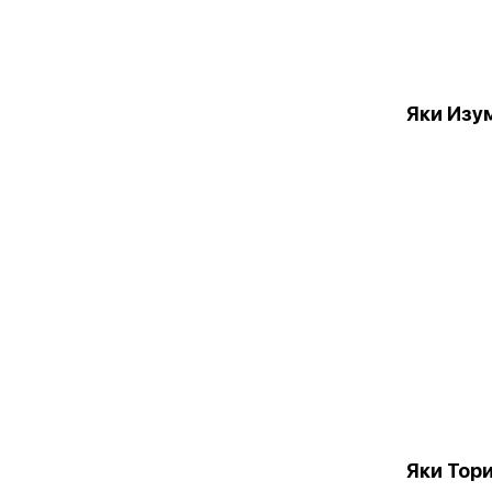
Яки Изу
Яки Тор