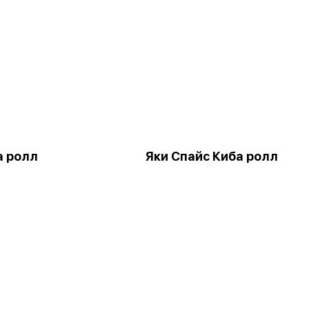
а ролл
Яки Спайс Киба ролл