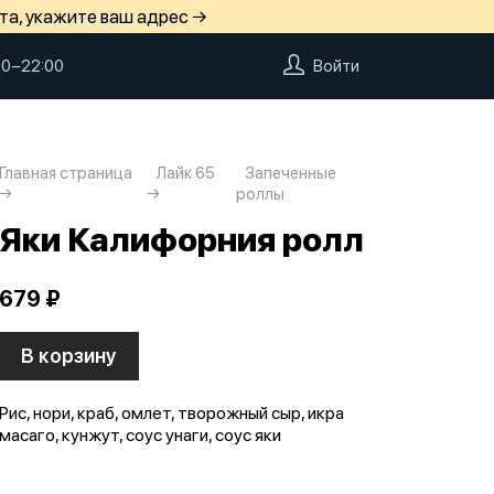
та, укажите ваш адрес →
00−22:00
Войти
Главная страница
Лайк 65
Запеченные
роллы
Яки Калифорния ролл
679 ₽
В корзину
Рис, нори, краб, омлет, творожный сыр, икра
масаго, кунжут, соус унаги, соус яки