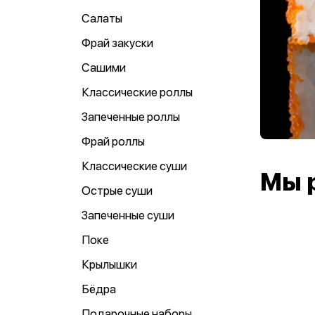
Салаты
Фрай закуски
Сашими
Классические роллы
Запеченные роллы
Фрай роллы
Классические суши
Мы 
Острые суши
Запеченные суши
Поке
Крылышки
Бёдра
Подарочные наборы