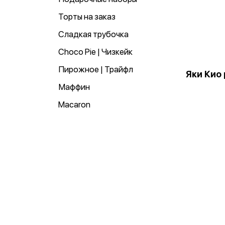
Торты на заказ
Сладкая трубочка
Choco Pie | Чизкейк
Пирожное | Трайфл
Яки Кио
Маффин
Macaron