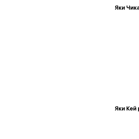
Яки Чик
Яки Кей