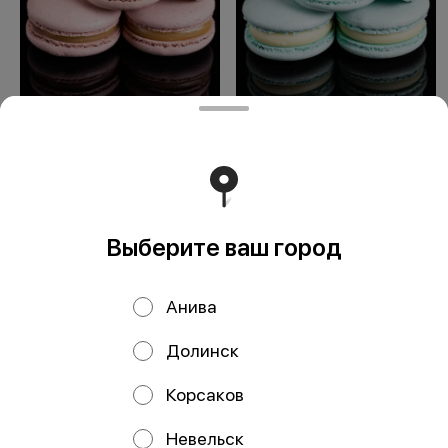
Соленая карамель
Маскарпоне
Выберите ваш город
ООО Мегаберезка. ком
ООО "МЕГАБЕРЕЗКА.КОМ" Юридический адрес:
Анива
693005, Сахалинская область, г. Южно-Сахалинск, ул.
Карпатская, д.9, каб.11 ИНН 6501305928 КПП 650101001
ОГРН 1196501005799 Расчетный счет
Долинск
40702810350340004382 ДАЛЬНЕВОСТОЧНЫЙ БАНК
ПАО СБЕРБАНК БИК 040813608 Корр. счёт
30101810600000000608
Корсаков
Работает на эффективном ядре
Foodpicásso
ver. 3.2
Невельск