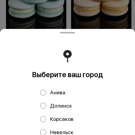
Маскарпоне
Апельсин
Выберите ваш город
ООО Мегаберезка. ком
ООО "МЕГАБЕРЕЗКА.КОМ" Юридический адрес:
Анива
693005, Сахалинская область, г. Южно-Сахалинск, ул.
Карпатская, д.9, каб.11 ИНН 6501305928 КПП 650101001
ОГРН 1196501005799 Расчетный счет
Долинск
40702810350340004382 ДАЛЬНЕВОСТОЧНЫЙ БАНК
ПАО СБЕРБАНК БИК 040813608 Корр. счёт
30101810600000000608
Корсаков
Работает на эффективном ядре
Foodpicásso
ver. 3.2
Невельск