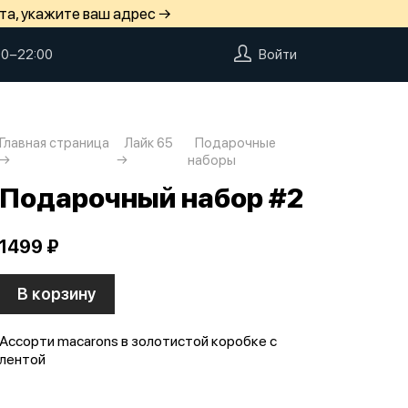
та, укажите ваш адрес →
00−22:00
Войти
Главная страница
Лайк 65
Подарочные
наборы
Подарочный набор #2
1499 ₽
В корзину
Ассорти macarons в золотистой коробке с
лентой