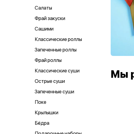
Салаты
Фрай закуски
Сашими
Классические роллы
Запеченные роллы
Фрай роллы
Классические суши
Мы 
Острые суши
Запеченные суши
Поке
Крылышки
Бёдра
Подарочные наборы