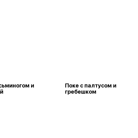
осьминогом и
Поке с палтусом и
й
гребешком