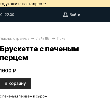
та, укажите ваш адрес →
00−22:00
Войти
Главная страница
Лайк 65
Поке
Брускетта с печеным
перцем
1600 ₽
В корзину
с печеным перцем и сыром