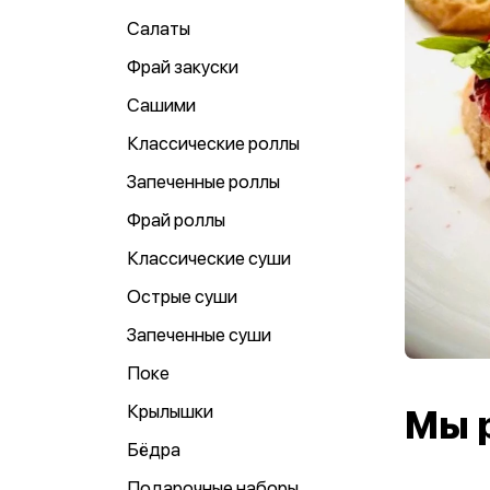
Салаты
Фрай закуски
Сашими
Классические роллы
Запеченные роллы
Фрай роллы
Классические суши
Острые суши
Запеченные суши
Поке
Крылышки
Мы 
Бёдра
Подарочные наборы