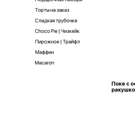
Торты на заказ
Сладкая трубочка
Choco Pie | Чизкейк
Пирожное | Трайфл
Маффин
Macaron
Поке с 
ракушко