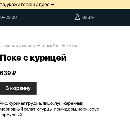
та, укажите ваш адрес →
00−22:00
Войти
Главная страница
Лайк 65
Поке
Поке с курицей
639 ₽
В корзину
Рис, куриная грудка, яйцо, лук жаренный,
морковный салат, огурцы, помидоры, нори, соус
"ореховый"