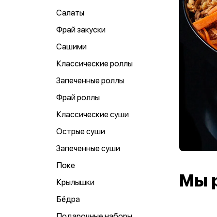
Салаты
Фрай закуски
Сашими
Классические роллы
Запеченные роллы
Фрай роллы
Классические суши
Острые суши
Запеченные суши
Поке
Мы 
Крылышки
Бёдра
Подарочные наборы