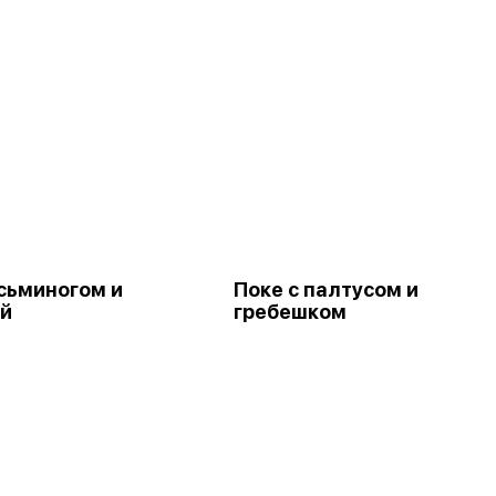
осьминогом и
Поке с палтусом и
й
гребешком