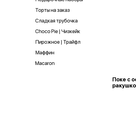
Торты на заказ
Сладкая трубочка
Choco Pie | Чизкейк
Пирожное | Трайфл
Маффин
Macaron
Поке с 
ракушко