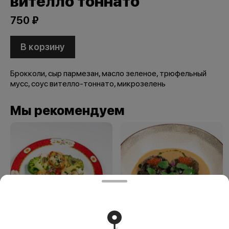
вителло тоннато
750 ₽
В корзину
Брокколи, сыр пармезан, масло зеленое, трюфельный
мусс, соус вителло-тоннато, микрозелень
Мы рекомендуем