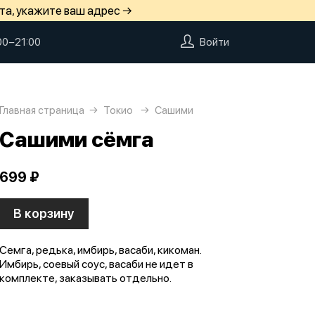
та, укажите ваш адрес →
00−21:00
Войти
Главная страница
Токио
Сашими
Сашими сёмга
699 ₽
В корзину
Семга, редька, имбирь, васаби, кикоман.
Имбирь, соевый соус, васаби не идет в
комплекте, заказывать отдельно.