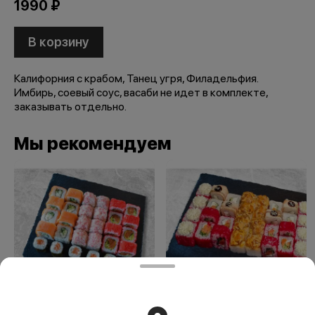
1990 ₽
В корзину
Калифорния с крабом, Танец угря, Филадельфия.
Имбирь, соевый соус, васаби не идет в комплекте,
заказывать отдельно.
Мы рекомендуем
Сет №2
Сет №3