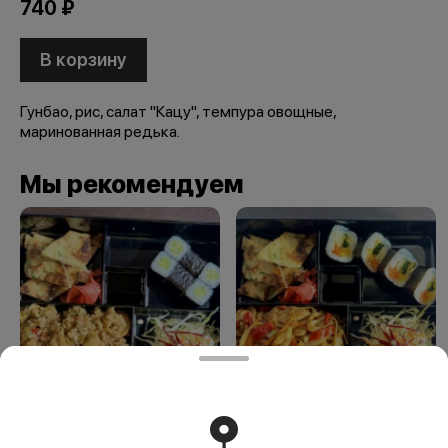
740 ₽
В корзину
Гунбао, рис, салат "Кацу", темпура овощные,
маринованная редька.
Мы рекомендуем
Бенто 1
Бенто 2