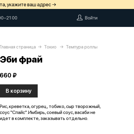
та, укажите ваш адрес →
00−21:00
Войти
Главная страница
Токио
Темпура роллы
Эби фрай
660 ₽
В корзину
Рис, креветка, огурец, тобико, сыр творожный,
соус "Спайс". Имбирь, соевый соус, васаби не
идет в комплекте, заказывать отдельно.