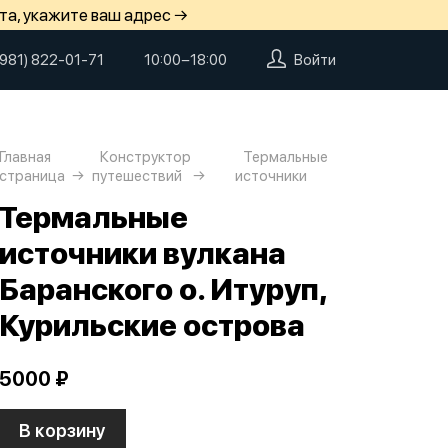
та, укажите ваш адрес →
(981) 822-01-71
10:00−18:00
Войти
Главная
Конструктор
Термальные
страница
путешествий
источники
Термальные
источники вулкана
Баранского о. Итуруп,
Курильские острова
5000 ₽
В корзину