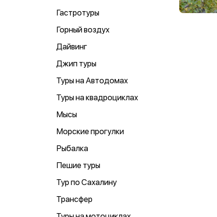
Гастротуры
Горный воздух
Дайвинг
Джип туры
Туры на Автодомах
Туры на квадроциклах
Мысы
Морские прогулки
Рыбалка
Пешие туры
Тур по Сахалину
Трансфер
Туры на мотоциклах