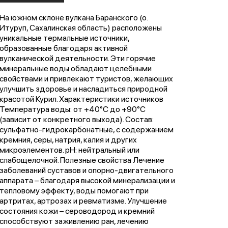
На южном склоне вулкана Баранского (о.
Итуруп, Сахалинская область) расположены
уникальные термальные источники,
образованные благодаря активной
вулканической деятельности. Эти горячие
минеральные воды обладают целебными
свойствами и привлекают туристов, желающих
улучшить здоровье и насладиться природной
красотой Курил. Характеристики источников
Температура воды: от +40°C до +90°C
(зависит от конкретного выхода). Состав:
сульфатно-гидрокарбонатные, с содержанием
кремния, серы, натрия, калия и других
микроэлементов. pH: нейтральный или
слабощелочной. Полезные свойства Лечение
заболеваний суставов и опорно-двигательного
аппарата – благодаря высокой минерализации и
тепловому эффекту, воды помогают при
артритах, артрозах и ревматизме. Улучшение
состояния кожи – сероводород и кремний
способствуют заживлению ран, лечению