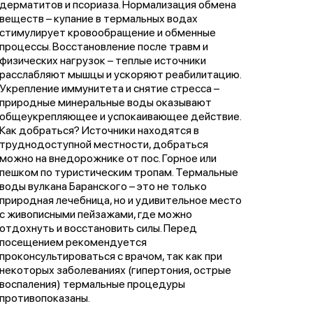
дерматитов и псориаза. Нормализация обмена
веществ – купание в термальных водах
стимулирует кровообращение и обменные
процессы. Восстановление после травм и
физических нагрузок – теплые источники
расслабляют мышцы и ускоряют реабилитацию.
Укрепление иммунитета и снятие стресса –
природные минеральные воды оказывают
общеукрепляющее и успокаивающее действие.
Как добраться? Источники находятся в
труднодоступной местности, добраться
можно на внедорожнике от пос. Горное или
пешком по туристическим тропам. Термальные
воды вулкана Баранского – это не только
природная лечебница, но и удивительное место
с живописными пейзажами, где можно
отдохнуть и восстановить силы. Перед
посещением рекомендуется
проконсультироваться с врачом, так как при
некоторых заболеваниях (гипертония, острые
воспаления) термальные процедуры
противопоказаны.