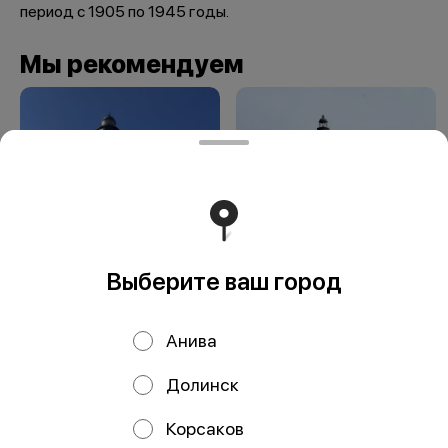
период с 1905 по 1945 годы.
Мы рекомендуем
Выберите ваш город
Маяк Тонин на
Маяк Анива
мысе Свободном
Анива
Долинск
ООО Мегаберезка. ком
Корсаков