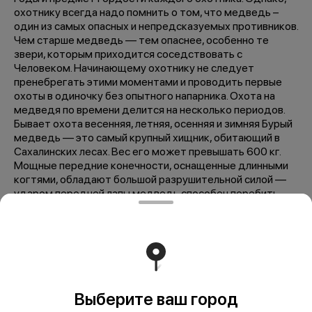
охотнику всегда надо помнить о том, что медведь –
один из самых опасных и непредсказуемых противников.
Чем старше медведь — тем опаснее, особенно те
звери, которым приходится соседствовать с
Человеком. Начинающему охотнику не следует
пренебрегать этими моментами и проводить первые
охоты в одиночку без опытного напарника. Охота на
медведя по времени делится на несколько периодов.
Бывает охота весенняя, летняя, осенняя и зимняя Бурый
медведь — это самый крупный хищник, обитающий в
Сахалинских лесах. Вес его может превышать 600 кг.
Мощные передние конечности, оснащенные длинными
когтями, обладают большой разрушительной силой —
ударом передней лапы медведь способен перебить
хребет, вырвать ребра или сломать кости черепа
корове. Зубами медведь может прокусить стволы
гладкоствольного ружья. Сезон: с 20 апреля по 20 мая, с
5 августа по конец ноября Продолжительность: 10 - 14
дней Группа: возможен индивидуальный и групповой
выезд Место проведения: полуостров Крильон, база
"Могучи" В стоимость входит: лицензия на добычу
Выберите ваш город
зверя, трансфер, проживание, первичная обработка