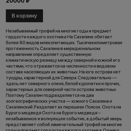
20000 ₽
В корзину
Незабываемый трофей на многие годы и предмет
гордости каждого охотника На Сахалине обитает
более 80 видов млекопитающих. Тысячекилометровая
протяженность Сахалина в меридиональном
направлении определяет существенную
климатическую разницу между северной и южной его
частями, что отражается на численности и видовом
составе населяющих их животных. На юге острова нет
тундры, характерной для Севера. Следовательно —
здесь нет северного оленя, белой куропатки и прочих,
характерных для северной части острова животных.
Поэтому Сахалин подразделяется на два
зоогеографических участка — южного Сахалина и
Сахалинский. Разделяет их перешеек Поясок. Охота на
Бурого медведя Охота на бурого медведя –
незабываемое и волнующее событие, а добытый зверь
представляет собой замечательный трофей на многие
годы и предмет гордости каждого охотника. Однако,