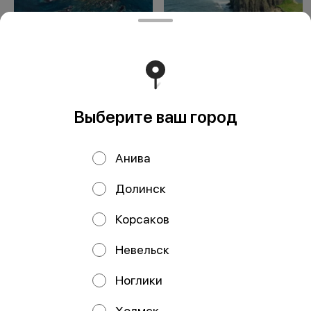
Монерон
Кунашир
Выберите ваш город
Анива
Долинск
ООО Мегаберезка. ком
Корсаков
ООО "МЕГАБЕРЕЗКА.КОМ" Юридический адрес:
693005, Сахалинская область, г. Южно-Сахалинск, ул.
Невельск
Карпатская, д.9, каб.11 ИНН 6501305928 КПП 650101001
ОГРН 1196501005799 Расчетный счет
40702810350340004382 ДАЛЬНЕВОСТОЧНЫЙ БАНК
Ноглики
ПАО СБЕРБАНК БИК 040813608 Корр. счёт
30101810600000000608
Холмск