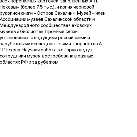
всех переписных карточек, заполненных А. П.
Чеховым (более 7,5 тыс.), и копия черновой
рукописи книги «Остров Сахалин». Музей – член
Ассоциации музеев Сахалинской области и
Международного сообщества чеховских
музеев и библиотек. Прочные связи
установились с ведущими российскими и
зарубежными исследователями творчества А.
П. Чехова. Научная работа, которую ведут
сотрудники музея, востребована в разных
областях РФ и за рубежом.