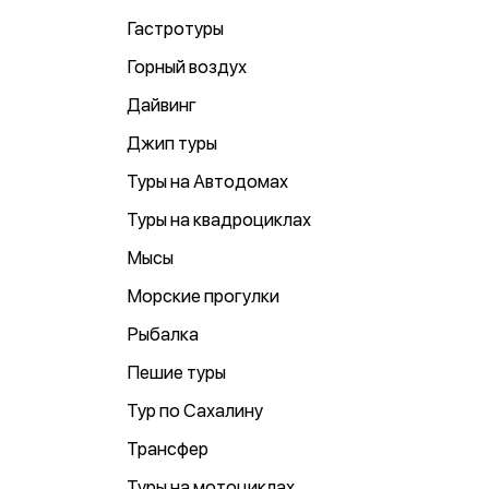
Гастротуры
Горный воздух
Дайвинг
Джип туры
Туры на Автодомах
Туры на квадроциклах
Мысы
Морские прогулки
Рыбалка
Пешие туры
Тур по Сахалину
Трансфер
Туры на мотоциклах