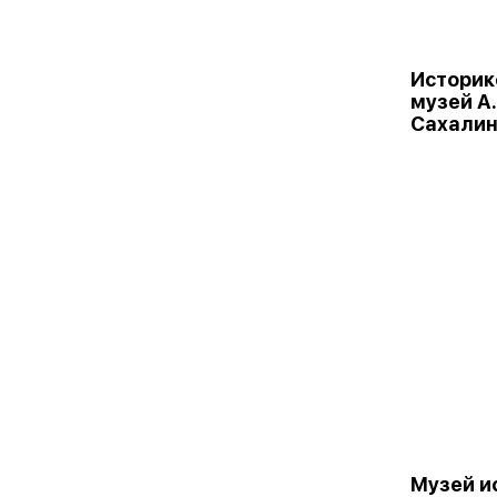
Историк
музей А.
Сахали
Музей и