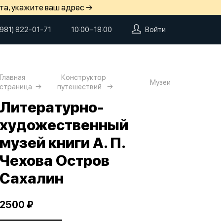
та, укажите ваш адрес →
(981) 822-01-71
10:00−18:00
Войти
Главная
Конструктор
Музеи
страница
путешествий
Литературно-
художественный
музей книги А. П.
Чехова Остров
Сахалин
2500 ₽