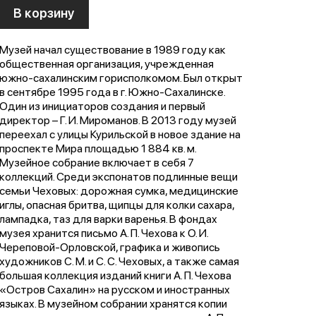
В корзину
Музей начал существование в 1989 году как
общественная организация, учрежденная
южно-сахалинским горисполкомом. Был открыт
в сентябре 1995 года в г. Южно-Сахалинске.
Один из инициаторов создания и первый
директор – Г. И. Мироманов. В 2013 году музей
переехал с улицы Курильской в новое здание на
проспекте Мира площадью 1 884 кв. м.
Музейное собрание включает в себя 7
коллекций. Среди экспонатов подлинные вещи
семьи Чеховых: дорожная сумка, медицинские
иглы, опасная бритва, щипцы для колки сахара,
лампадка, таз для варки варенья. В фондах
музея хранится письмо А. П. Чехова к О. И.
Череповой-Орловской, графика и живопись
художников С. М. и С. С. Чеховых, а также самая
большая коллекция изданий книги А. П. Чехова
«Остров Сахалин» на русском и иностранных
языках. В музейном собрании хранятся копии