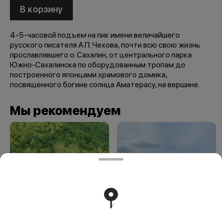
В корзину
4-5-часовой подъем на пик имени величайшего
русского писателя А.П. Чехова, почти всю свою жизнь
прославлявшего о. Сахалин, от центрального парка
Южно-Сахалинска по оборудованным тропам до
построенного японцами храмового домика,
посвященного богине солнца Аматерасу, на вершине.
Мы рекомендуем