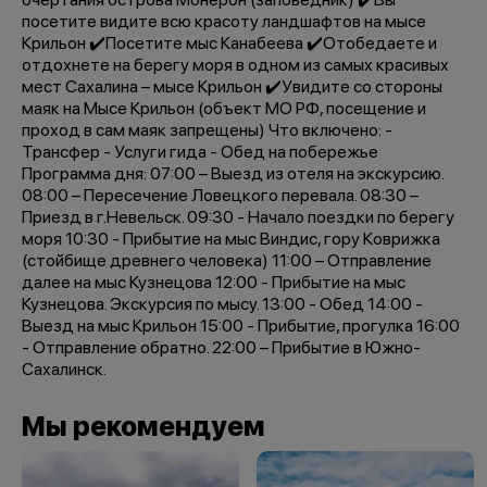
посетите видите всю красоту ландшафтов на мысе
Крильон ✔️Посетите мыс Канабеева ✔️Отобедаете и
отдохнете на берегу моря в одном из самых красивых
мест Сахалина – мысе Крильон ✔️Увидите со стороны
маяк на Мысе Крильон (объект МО РФ, посещение и
проход в сам маяк запрещены) Что включено: -
Трансфер - Услуги гида - Обед на побережье
Программа дня: 07:00 – Выезд из отеля на экскурсию.
08:00 – Пересечение Ловецкого перевала. 08:30 –
Приезд в г.Невельск. 09:30 - Начало поездки по берегу
моря 10:30 - Прибытие на мыс Виндис, гору Коврижка
(стойбище древнего человека) 11:00 – Отправление
далее на мыс Кузнецова 12:00 - Прибытие на мыс
Кузнецова. Экскурсия по мысу. 13:00 - Обед 14:00 -
Выезд на мыс Крильон 15:00 - Прибытие, прогулка 16:00
- Отправление обратно. 22:00 – Прибытие в Южно-
Сахалинск.
Мы рекомендуем