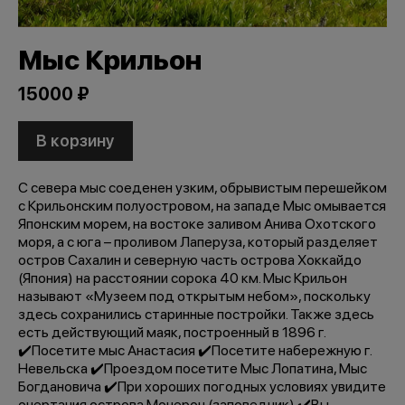
Мыс Крильон
15000 ₽
В корзину
С севера мыс соеденен узким, обрывистым перешейком
с Крильонским полуостровом, на западе Мыс омывается
Японским морем, на востоке заливом Анива Охотского
моря, а с юга – проливом Лаперуза, который разделяет
остров Сахалин и северную часть острова Хоккайдо
(Япония) на расстоянии сорока 40 км. Мыс Крильон
называют «Музеем под открытым небом», поскольку
здесь сохранились старинные постройки. Также здесь
есть действующий маяк, построенный в 1896 г.
✔️Посетите мыс Анастасия ✔️Посетите набережную г.
Невельска ✔️Проездом посетите Мыс Лопатина, Мыс
Богдановича ✔️При хороших погодных условиях увидите
очертания острова Монерон (заповедник) ✔️Вы