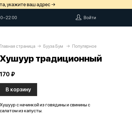
та, укажите ваш адрес →
00−22:00
Войти
Главная страница
Бууза Бум
Популярное
Хушуур традиционный
170 ₽
В корзину
Хушуур с начинкой из говядины и свинины с
салатом из капусты.