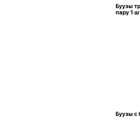
Буузы т
пару 1 ш
Буузы с 