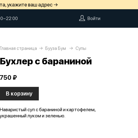
та, укажите ваш адрес →
00−22:00
Войти
Главная страница
Бууза Бум
Супы
Бухлер с бараниной
750 ₽
В корзину
Наваристый суп с бараниной и картофелем,
украшенный луком и зеленью.