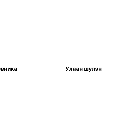
евника
Улаан шулэн