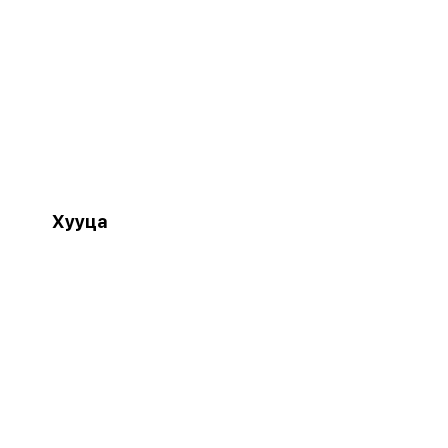
Хууца