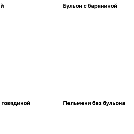
ай
Бульон с бараниной
с говядиной
Пельмени без бульона