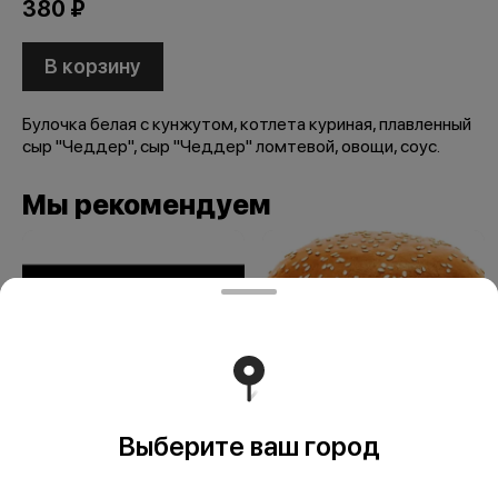
380 ₽
В корзину
Булочка белая с кунжутом, котлета куриная, плавленный
сыр "Чеддер", сыр "Чеддер" ломтевой, овощи, соус.
Мы рекомендуем
Выберите ваш город
Лонгер
Монблан Чикен