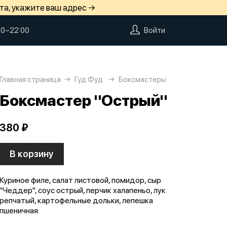
та, укажите ваш адрес →
00−22:00
Войти
Главная страница
Гуд Фуд
Боксмастеры
Боксмастер "Острый"
380 ₽
В корзину
Куриное филе, салат листовой, помидор, сыр
"Чеддер", соус острый, перчик халапеньо, лук
репчатый, картофельные дольки, лепешка
пшеничная.