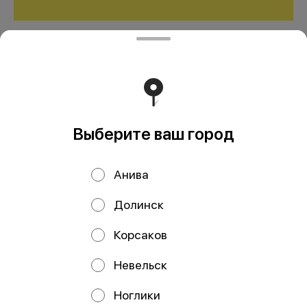
Торговый Центр "Мега
Березка"
0 ₽
В корзину
Выберите ваш город
Крутые товары - разбираем! Адрес: г. Южно-Сахалинск,
Анива
ул. Сахалинская, 89
Долинск
ООО Мегаберезка. ком
Корсаков
ООО "МЕГАБЕРЕЗКА.КОМ" Юридический адрес:
693005, Сахалинская область, г. Южно-Сахалинск, ул.
Невельск
Карпатская, д.9, каб.11 ИНН 6501305928 КПП 650101001
ОГРН 1196501005799 Расчетный счет
40702810350340004382 ДАЛЬНЕВОСТОЧНЫЙ БАНК
Ноглики
ПАО СБЕРБАНК БИК 040813608 Корр. счёт