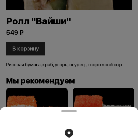
Ролл "Вайши"
549 ₽
В корзину
Рисовая бумага, краб, угорь, огурец, творожный сыр
Мы рекомендуем