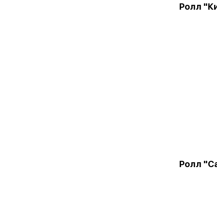
Ролл "К
Ролл "С