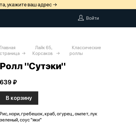
та, укажите ваш адрес →
Войти
Главная
Лайк 65,
Классические
страница
Корсаков
роллы
Ролл "Сутэки"
639 ₽
В корзину
Рис, нори, гребешок, краб, огурец, омлет, лук
зеленый, соус "яки"