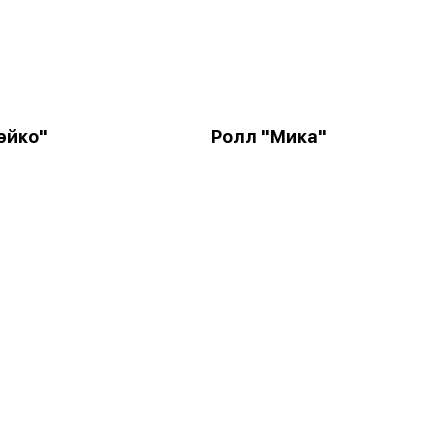
эйко"
Ролл "Мика"