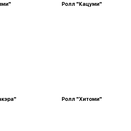
ими"
Ролл "Кацуми"
акэра"
Ролл "Хитоми"