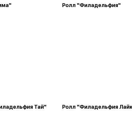
има"
Ролл "Филадельфия"
иладельфия Тай"
Ролл "Филадельфия Лай