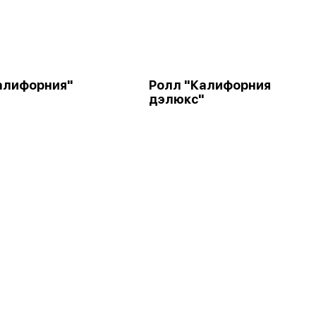
алифорния"
Ролл "Калифорния
дэлюкс"