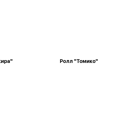
кира"
Ролл "Томико"