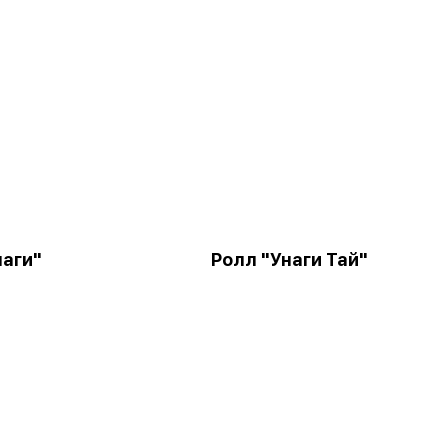
наги"
Ролл "Унаги Тай"