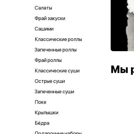
Салаты
Фрай закуски
Сашими
Классические роллы
Запеченные роллы
Фрай роллы
Мы 
Классические суши
Острые суши
Запеченные суши
Поке
Крылышки
Бёдра
Подарочные наборы