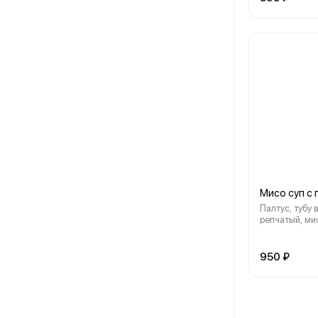
Мисо суп с
Палтус, тубу 
репчатый, мис
950 ₽