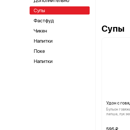
Дополнительно
Супы
Фастфуд
Супы
Чикен
Напитки
Поке
Напитки
Удон с гов
Бульон говяжи
лапша, лук з
шиитаки, яйц
595 ₽