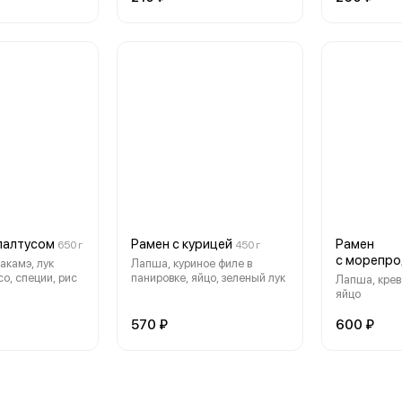
 палтусом
Рамен с курицей
Рамен
650 г
450 г
с морепро
вакамэ, лук
Лапша, куриное филе в
о, специи, рис
панировке, яйцо, зеленый лук
Лапша, крев
яйцо
570 ₽
600 ₽