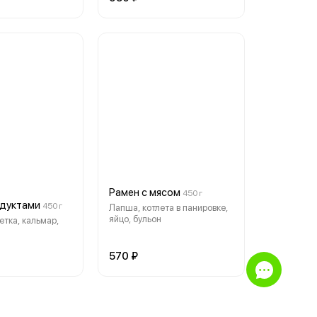
Рамен с мясом
450 г
дуктами
450 г
Лапша, котлета в панировке,
яйцо, бульон
етка, кальмар,
570 ₽