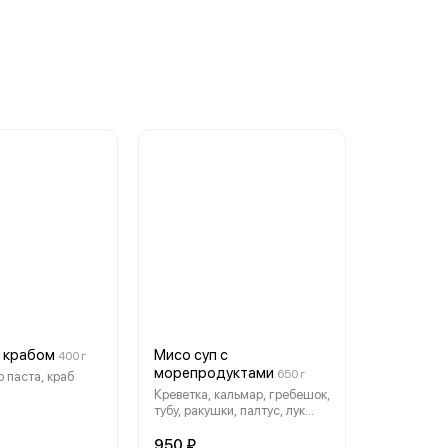
с крабом
Мисо суп с
400 г
морепродуктами
650 г
 паста, краб
Креветка, кальмар, гребешок,
тубу, ракушки, палтус, лук
репчатый, вакамэ, мисо,
специи, рис
950 ₽