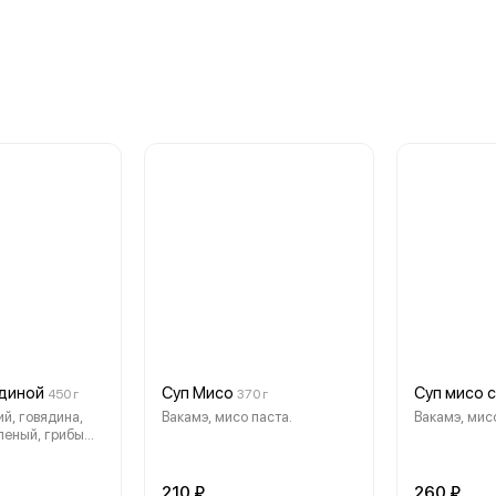
ядиной
Суп Мисо
Суп мисо 
450 г
370 г
й, говядина,
Вакамэ, мисо паста.
Вакамэ, мисо
еленый, грибы
о, специи
210 ₽
260 ₽