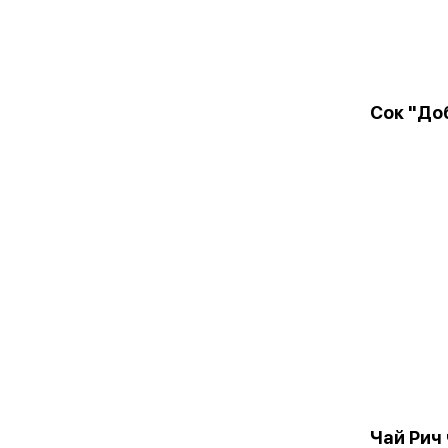
Сок "До
Чай Рич