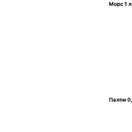
Морс 1 л
Палпи 0