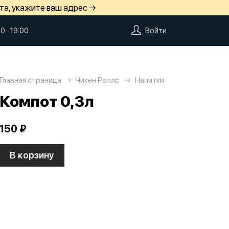
та, укажите ваш адрес →
00−19:00
Войти
Главная страница
Чикен Роллс
Напитки
Компот 0,3л
150 ₽
В корзину