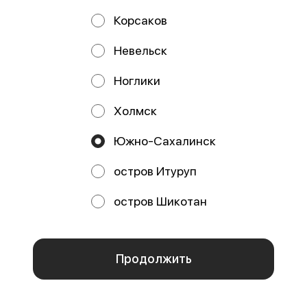
Корсаков
Невельск
Политика конфиденциальности
Публичная оферта
Ноглики
Акции, скидки, кэшбэк − в нашем приложении!
Холмск
Южно-Сахалинск
остров Итуруп
остров Шикотан
Мы используем куки.
Пользуясь сайтом, вы даёте согласие на
обработку файлов cookie вашего браузера и использование
село Охотское
аналитических сервисов согласно нашей
политике
конфиденциальности
.
ОК