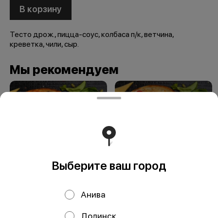
В корзину
Тесто дрож., пицца-соус, колбаса п/к, ветчина,
креветка, чили, сыр.
Мы рекомендуем
Выберите ваш город
Фиори
Ферреро
Анива
Долинск