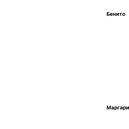
Бенито
Маргари