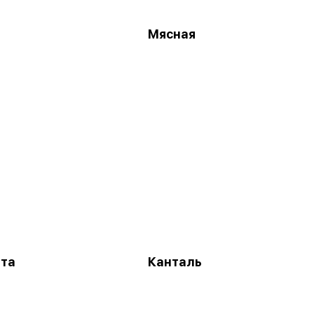
Мясная
та
Канталь