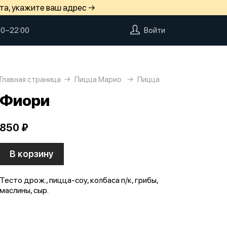
та, укажите ваш адрес →
00−22:00
Войти
Главная страница
Пицца Марио
Пицца
Фиори
850 ₽
В корзину
Тесто дрож., пицца-соу, колбаса п/к, грибы,
маслины, сыр.