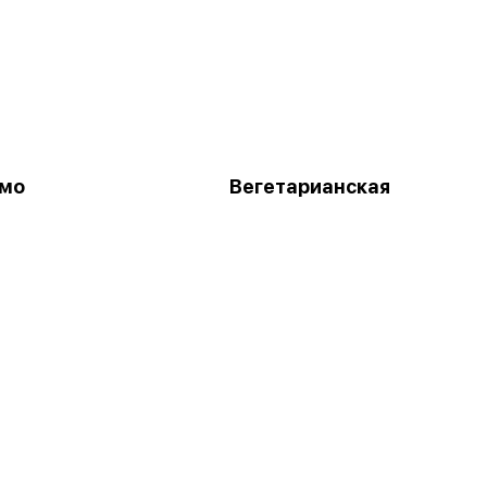
имо
Вегетарианская