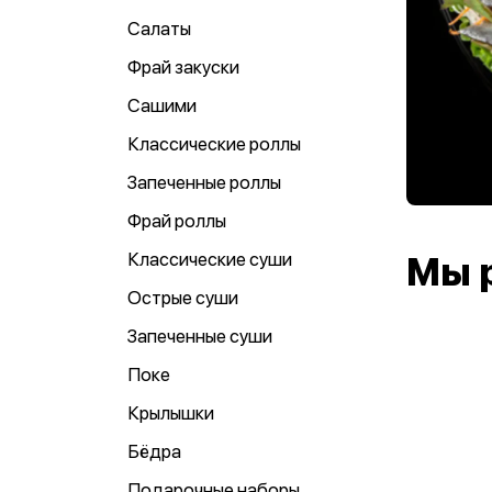
Салаты
Фрай закуски
Сашими
Классические роллы
Запеченные роллы
Фрай роллы
Классические суши
Мы 
Острые суши
Запеченные суши
Поке
Крылышки
Бёдра
Подарочные наборы