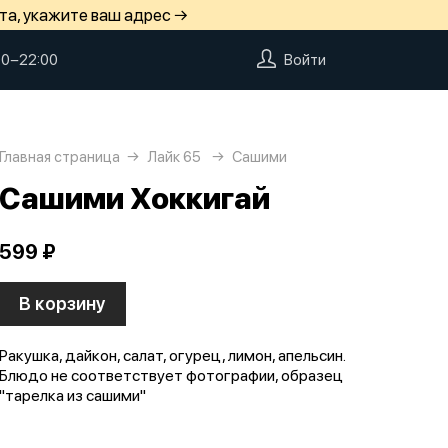
та, укажите ваш адрес →
00−22:00
Войти
Главная страница
Лайк 65
Сашими
Сашими Хоккигай
599 ₽
В корзину
Ракушка, дайкон, салат, огурец, лимон, апельсин.
Блюдо не соответствует фотографии, образец
"тарелка из сашими"