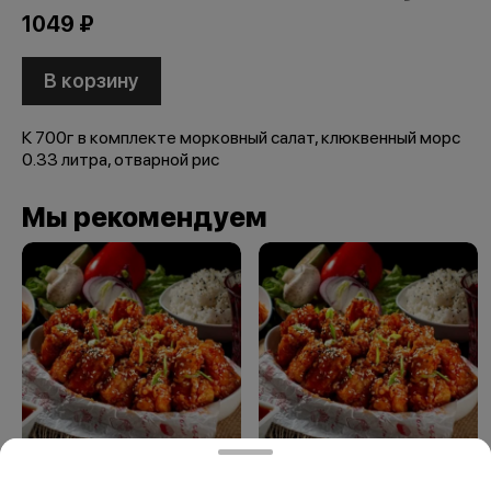
1049 ₽
В корзину
К 700г в комплекте морковный салат, клюквенный морс
0.33 литра, отварной рис
Мы рекомендуем
Крылышки в кисло-
Крылышки в