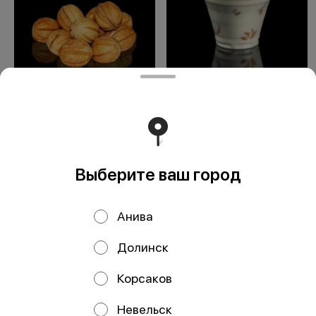
Пирожное
Дамские пальчики
"Орешек"
Выберите ваш город
ООО Мегаберезка. ком
ООО "МЕГАБЕРЕЗКА.КОМ" Юридический адрес:
Анива
693005, Сахалинская область, г. Южно-Сахалинск, ул.
Карпатская, д.9, каб.11 ИНН 6501305928 КПП 650101001
ОГРН 1196501005799 Расчетный счет
Долинск
40702810350340004382 ДАЛЬНЕВОСТОЧНЫЙ БАНК
ПАО СБЕРБАНК БИК 040813608 Корр. счёт
30101810600000000608
Корсаков
Работает на эффективном ядре
Foodpicásso
ver. 3.2
Невельск