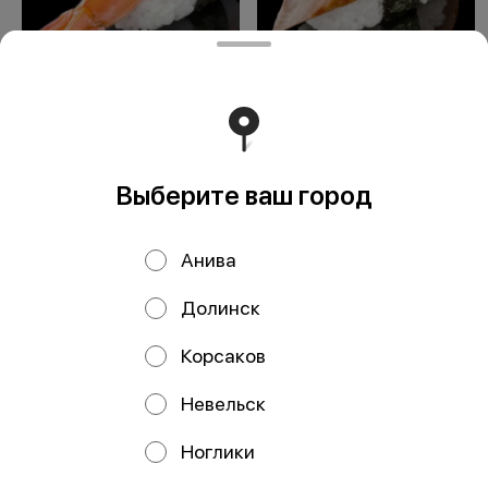
Эби
Унаги
Выберите ваш город
ООО Мегаберезка. ком
ООО "МЕГАБЕРЕЗКА.КОМ" Юридический адрес:
Анива
693005, Сахалинская область, г. Южно-Сахалинск, ул.
Карпатская, д.9, каб.11 ИНН 6501305928 КПП 650101001
ОГРН 1196501005799 Расчетный счет
Долинск
40702810350340004382 ДАЛЬНЕВОСТОЧНЫЙ БАНК
ПАО СБЕРБАНК БИК 040813608 Корр. счёт
30101810600000000608
Корсаков
Работает на эффективном ядре
Foodpicásso
ver. 3.2
Невельск
Ноглики
Политика конфиденциальности