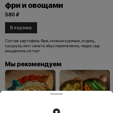
фри и овощами
580 ₽
В корзину
Состав: картофель Фри, сосиски куриные, огурец,
кукуруза, лист салата, яйцо перепелиное, черри, сыр
моцарелла, кетчуп
Мы рекомендуем