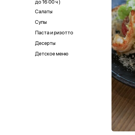
до 16:00 ч )
Салаты
Супы
Паста и ризотто
Десерты
Детское меню