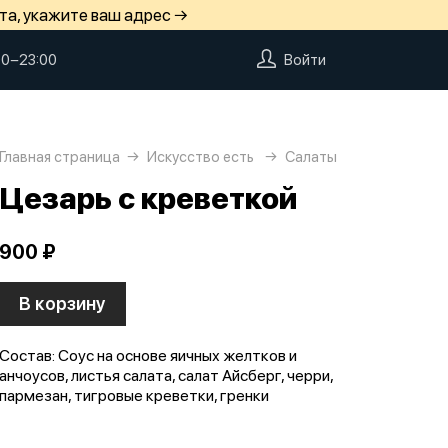
та, укажите ваш адрес →
00−23:00
Войти
Главная страница
Искусство есть
Салаты
Цезарь с креветкой
900 ₽
В корзину
Состав: Соус на основе яичных желтков и
анчоусов, листья салата, салат Айсберг, черри,
пармезан, тигровые креветки, гренки