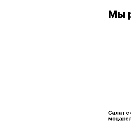
Мы 
Салат с
моцаре