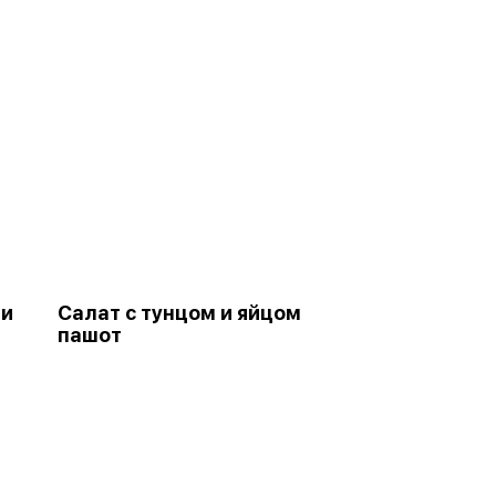
 и
Салат с тунцом и яйцом
пашот